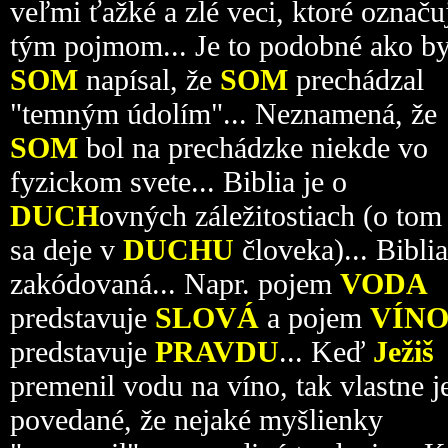
veľmi ťažké a zlé veci, ktoré označ
tým pojmom... Je to podobné ako b
SOM
napísal, že
SOM
prechádzal
"temným údolím"... Neznamená, že
SOM
bol na prechádzke niekde vo
fyzickom svete... Biblia je o
DUCH
ovných záležitostiach (o tom
sa deje v
DUCHU
človeka)... Biblia
zakódovaná... Napr. pojem
VODA
predstavuje
SLOVÁ
a pojem
VÍN
predstavuje
PRAVDU
... Keď
Ježiš
premenil vodu na víno, tak vlastne j
povedané, že nejaké myšlienky