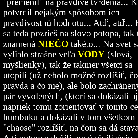
"premenil" na pravdivé tvrdenia... 
potvrdil nejakým spôsobom ich
pravdivostnú hodnotu... Atď, atď...
sa teda pozrieš na slovo potopa, tak 
znamená
NIEČO
takéto... Na svet s
vylialo strašne veľa
VODY
(slová,
myšlienky), tak že takmer všetci sa
utopili (už nebolo možné rozlíšiť, čo
pravda a čo nie), ale bolo zachránen
pár vyvolených, (ktorí sa dokázali aj
napriek tomu zorientovať v tomto c
humbuku a dokázali v tom všetkom
"chaose" rozlíšiť, na čom sa dá stava
A tí potom založili novú civilizáciu..