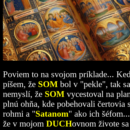
Poviem to na svojom príklade... Ke
píšem, že
SOM
bol v "pekle", tak s
nemyslí, že
SOM
vycestoval na pla
plnú ohňa, kde pobehovali čertovia 
rohmi a "
Satanom
" ako ich šéfom..
že v mojom
DUCH
ovnom živote sa 