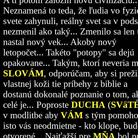
Neznamená to teda, že ľudia vo fyz
svete zahynuli, reálny svet sa v pods
nezmenil ako taký... Zmenilo sa len 
nastal nový vek... Akoby nový
letopočet... Takéto "potopy" sa dejú
opakovane... Takým, ktorí neveria 
SLOVÁM
, odporúčam, aby si preži
vlastnej koži tie príbehy z biblie a
dostanú dokonalé poznanie o tom, a
celé je... Poproste
DUCHA
(
SVäT
v modlitbe aby
VÁM
s tým pomoho
isto vás neodmietne - kto klope, bu
otvorené... Najťažší pre
MŇA
bol p