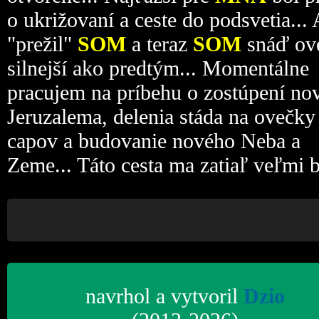
o ukrižovaní a ceste do podsvetia... 
"prežil"
SOM
a teraz
SOM
snáď ov
silnejší ako predtým... Momentálne
pracujem na príbehu o zostúpení no
Jeruzalema, delenia stáda na ovečky
capov a budovanie nového Neba a
Zeme... Táto cesta ma zatiaľ veľmi b
navrhol a vytvoril
Dzio