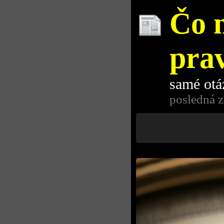
Čo 
pra
samé otá
posledná z