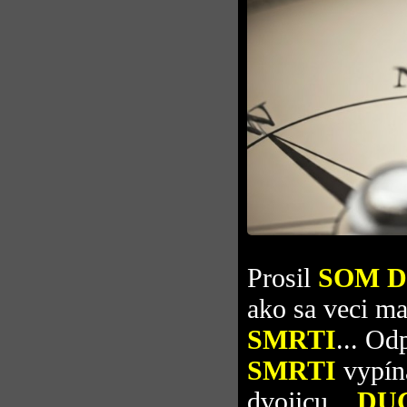
Prosil
SOM 
ako sa veci ma
SMRTI
... Od
SMRTI
vypín
dvojicu...
DU