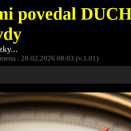
mi povedal DUC
vdy
zky...
mena : 28.02.2026 08:03 (v.1.01)