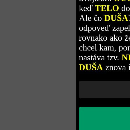
keď
TELO
do
Ale čo
DUŠA
odpoveď zapek
rovnako ako že
chcel kam, pom
nastáva tzv.
N
DUŠA
znova 