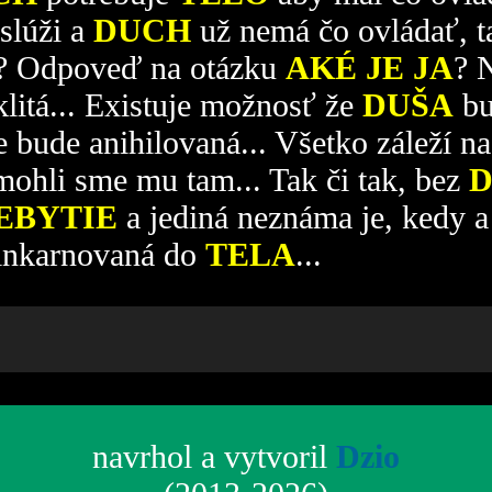
slúži a
DUCH
už nemá čo ovládať, ta
? Odpoveď na otázku
AKÉ JE JA
? 
litá... Existuje možnosť že
DUŠA
bu
 bude anihilovaná... Všetko záleží na
ohli sme mu tam... Tak či tak, bez
EBYTIE
a jediná neznáma je, kedy 
inkarnovaná do
TELA
...
navrhol a vytvoril
Dzio