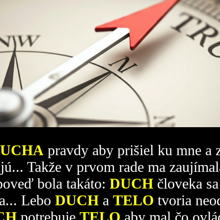
DUCHA
pravdy aby prišiel ku mne a 
jú... Takže v prvom rade ma zaujímal
poveď bola takáto:
DUCH
človeka sa
a... Lebo
DUCH
a
TELO
tvoria neo
CH
potrebuje
TELO
aby mal čo ovlád