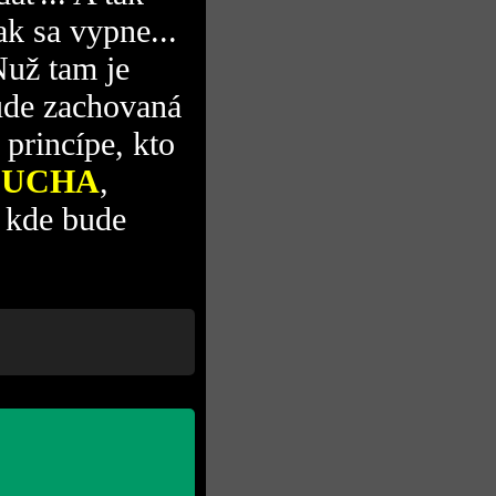
k sa vypne...
Nuž tam je
de zachovaná
 princípe, kto
DUCHA
,
a kde bude