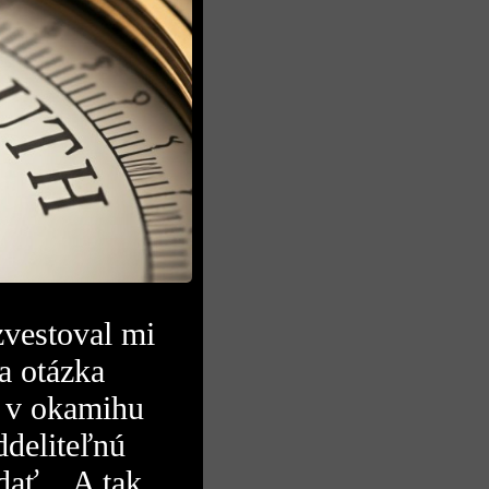
zvestoval mi
a otázka
 v okamihu
ddeliteľnú
ať... A tak